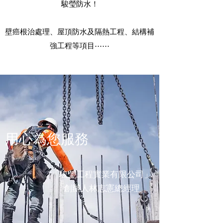
駿瑩防水！
壁癌根治處理、屋頂防水及隔熱工程、結構補
強工程等項目⋯⋯
用心為您服務
「駿瑩工程實業有限公司」
創辦人林志憲總經理